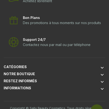
Achetez librement
Bon Plans
Des promotions à tous moments sur nos produits
Support 24/7
Contactez nous par mail ou par téléphone
CATÉGORIES
keyboard_arrow_down
NOTRE BOUTIQUE
keyboard_arrow_down
RESTEZ INFORMÉS
keyboard_arrow_down
INFORMATIONS
keyboard_arrow_down
Copyright © Sally Beauty Cosmetics. Tous droits réservés.